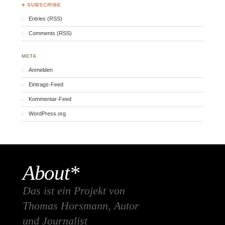
♣ SUBSCRIBE
Entries (RSS)
Comments (RSS)
META
Anmelden
Eintrags-Feed
Kommentar-Feed
WordPress.org
About*
Das ist ein Projekt von
Thomas Horsmann, Autor
und Journalist