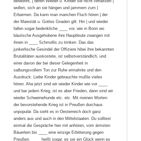
beiwohnt, | deren Weiber u. Kinder sie nicht verlassen |
wollen, sich an sie hängen und jammern zum |
Erbarmen. Da kann man manchen Fluch hören | der
der Maiestät u. Gottes Gnaden gilt. Hin | und wieder
fallen sogar bedenkliche ____ vor, wie in Bonn wo
bäurische Ausgehobene ihre Hauptleute zwangen mit
ihnen in ____ Schmollis zu trinken. Das das
junkerlische Gesindel der Offiziere hibei ihre bekannten
Brutalitäten auskostete, ist selbstverständlich, und
einer davon der bei dieser Gelegenheit in
salbungsvollem Ton zur Ruhe ermahnte und den
Ausdruck: Liebe Kinder gebrauchte mußte vieles
hören. Aha jetzt sind wir wieder Kinder wie vor ____
und bar jedem Krieg, ist es aber Frieden, dann sind wir
wieder Schweinehunde etc. etc. Mit meinen Worten:
der bevorstehende Krieg ist in Preußen durchaus
unpopulär. Da sieht es in Oesterreich doch ganz
anders aus und auch in den Mittelstaaten. Du solltest
einmal die Gespräche hier mit anhören, vom ärmsten
Bäuerlein bis ____ eine einzige Erbitterung gegen
Preußen. ____ heißt sogar, es sei ein Glück wenn es