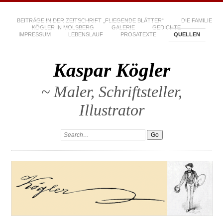
BEITRÄGE IN DER ZEITSCHRIFT „FLIEGENDE BLÄTTER“
DIE FAMILIE
KÖGLER IN MOLSBERG
GALERIE
GEDICHTE
IMPRESSUM
LEBENSLAUF
PROSATEXTE
QUELLEN
Kaspar Kögler
~ Maler, Schriftsteller,
Illustrator