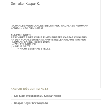
Dein alter Kaspar K.
(VORARLBERGER LANDES-BIBLIOTHEK, NACHLASS HERMANN
SANDER, SIG: N4:B:158:1)
ANMERKUNGEN
ABSCHRIFT EINER KOPIE EINES BRIEFES KASPAR KÖGLERS
AN DEN VORALBERGER SCHRIFTSTELLER UND HISTORIKER
HERMANN SANDER (1840-1919).
| = ZEILENUMBRUCH
|| = NEUE SEITE
____ = NICHT LESBARE STELLE
KASPAR KÖGLER IM NETZ
Die Stadt Wiesbaden zu Kaspar Kögler
Kaspar Kögler bei Wikipedia