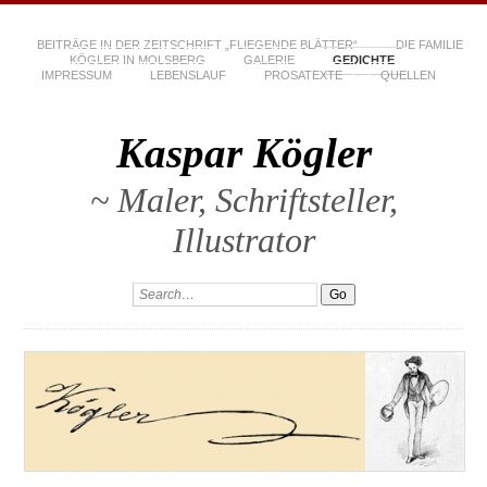
BEITRÄGE IN DER ZEITSCHRIFT „FLIEGENDE BLÄTTER“
DIE FAMILIE
KÖGLER IN MOLSBERG
GALERIE
GEDICHTE
IMPRESSUM
LEBENSLAUF
PROSATEXTE
QUELLEN
Kaspar Kögler
~ Maler, Schriftsteller,
Illustrator