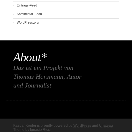
Eintrags-Feed
Kommentar-Feed
WordPress.org
About*
Das ist ein Projekt von
Thomas Horsmann, Autor
und Journalist
Kaspar Kögler is proudly powered by
WordPress
and
Château
Theme
by
Ignacio Ricci