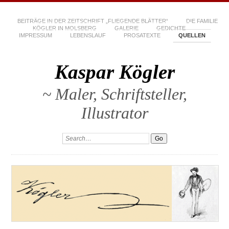
BEITRÄGE IN DER ZEITSCHRIFT „FLIEGENDE BLÄTTER“
DIE FAMILIE
KÖGLER IN MOLSBERG
GALERIE
GEDICHTE
IMPRESSUM
LEBENSLAUF
PROSATEXTE
QUELLEN
Kaspar Kögler
~ Maler, Schriftsteller,
Illustrator