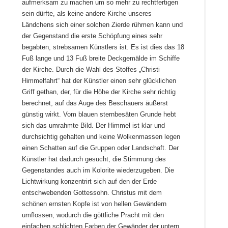
aufmerksam zu machen um so mehr zu rechtfertigen
sein dürfte, als keine andere Kirche unseres
Ländchens sich einer solchen Zierde rühmen kann und
der Gegenstand die erste Schöpfung eines sehr
begabten, strebsamen Künstlers ist. Es ist dies das 18
Fuß lange und 13 Fuß breite Deckgemälde im Schiffe
der Kirche. Durch die Wahl des Stoffes „Christi
Himmelfahrt“ hat der Künstler einen sehr glücklichen
Griff gethan, der, für die Höhe der Kirche sehr richtig
berechnet, auf das Auge des Beschauers äußerst
günstig wirkt. Vom blauen sternbesäten Grunde hebt
sich das umrahmte Bild. Der Himmel ist klar und
durchsichtig gehalten und keine Wolkenmassen legen
einen Schatten auf die Gruppen oder Landschaft. Der
Künstler hat dadurch gesucht, die Stimmung des
Gegenstandes auch im Kolorite wiederzugeben. Die
Lichtwirkung konzentrirt sich auf den der Erde
entschwebenden Gottessohn. Christus mit dem
schönen ernsten Kopfe ist von hellen Gewändern
umflossen, wodurch die göttliche Pracht mit den
einfachen schlichten Farben der Gewänder der untern