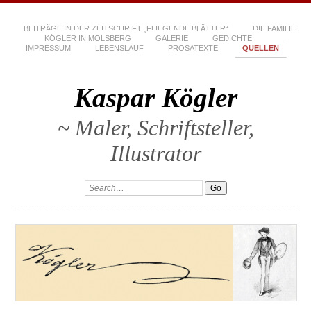
BEITRÄGE IN DER ZEITSCHRIFT „FLIEGENDE BLÄTTER“
DIE FAMILIE
KÖGLER IN MOLSBERG
GALERIE
GEDICHTE
IMPRESSUM
LEBENSLAUF
PROSATEXTE
QUELLEN
Kaspar Kögler
~ Maler, Schriftsteller,
Illustrator