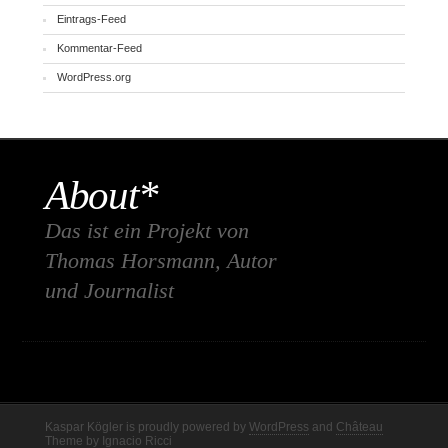
Eintrags-Feed
Kommentar-Feed
WordPress.org
About*
Das ist ein Projekt von
Thomas Horsmann, Autor
und Journalist
Kaspar Kögler is proudly powered by
WordPress
and
Château
Theme
by
Ignacio Ricci